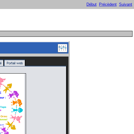
Début
Précèdent
Suivant