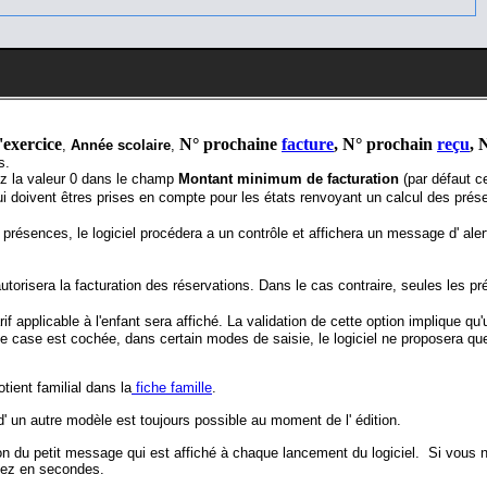
exercice
N° prochaine
facture
, N° prochain
reçu
, 
,
Année scolaire
,
s.
ez la valeur 0 dans le champ
Montant minimum de facturation
(par défaut ce
 doivent êtres prises en compte pour les états renvoyant un calcul des prés
 présences, le logiciel procédera a un contrôle et affichera un message d' ale
orisera la facturation des réservations. Dans le cas contraire, seules les pr
if applicable à l'enfant sera affiché. La validation de cette option implique qu'u
te case est cochée, dans certain modes de saisie, le logiciel ne proposera que 
tient familial dans la
fiche famille
.
d' un autre modèle est toujours possible au moment de l' édition.
n du petit message qui est affiché à chaque lancement du logiciel. Si vous ne 
tez en secondes.